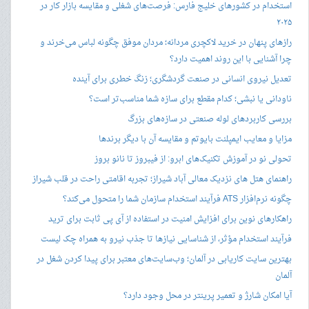
استخدام در کشورهای خلیج فارس: فرصت‌های شغلی و مقایسه بازار کار در
۲۰۲۵
رازهای پنهان در خرید لاکچری مردانه؛ مردان موفق چگونه لباس می‌خرند و
چرا آشنایی با این روند اهمیت دارد؟
تعدیل نیروی انسانی در صنعت گردشگری؛ زنگ خطری برای آینده
ناودانی یا نبشی؛ کدام مقطع برای سازه شما مناسب‌تر است؟
بررسی کاربردهای لوله صنعتی در سازه‌های بزرگ
مزایا و معایب ایمپلنت بایوتم و مقایسه آن با دیگر برندها
تحولی نو در آموزش تکنیک‌های ابرو: از فیبروز تا نانو بروز
راهنمای هتل های نزدیک معالی آباد شیراز؛ تجربه اقامتی راحت در قلب شیراز
چگونه نرم‌افزار ATS فرآیند استخدام سازمان شما را متحول می‌کند؟
راهکارهای نوین برای افزایش امنیت در استفاده از آی پی ثابت برای ترید
فرآیند استخدام مؤثر، از شناسایی نیازها تا جذب نیرو به همراه چک لیست
بهترین سایت کاریابی در آلمان؛ وب‌سایت‌های معتبر برای پیدا کردن شغل در
آلمان
آیا امکان شارژ و تعمیر پرینتر در محل وجود دارد؟