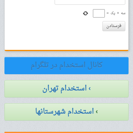
سه
×
یک
=
فرستادن
کانال استخدام در تلگرام
› استخدام تهران
›
استخدام شهرستانها